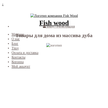
↓
Fish wood
Вход / Регистрация
Товары для дома из массива дуба
Магазин
О нас
Блог
Уход
Оплата и доставка
Контакты
Корзина
Мой аккаунт