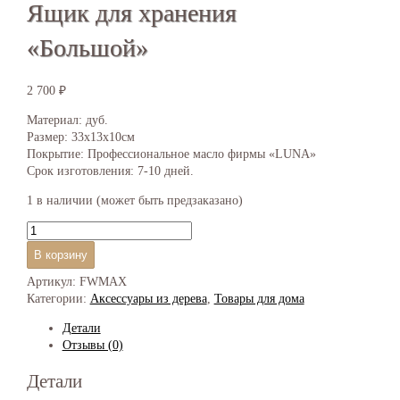
Ящик для хранения
«Большой»
2 700
₽
Материал: дуб.
Размер: 33х13х10см
Покрытие: Профессиональное масло фирмы «LUNA»
Срок изготовления: 7-10 дней.
1 в наличии (может быть предзаказано)
Количество
товара
В корзину
Ящик
для
Артикул:
FWMAX
хранения
Категории:
Аксессуары из дерева
,
Товары для дома
"Большой"
Детали
Отзывы (0)
Детали