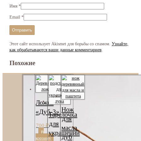
Имя
*
Email
*
Этот сайт использует Akismet для борьбы со спамом.
Узнайте,
как обрабатываются ваши данные комментариев
.
Похожие
Ложка
Нож
«Дуб-3»
Тарелочка
для
для
700
₽
масла
украшений
В
дуб
корзину