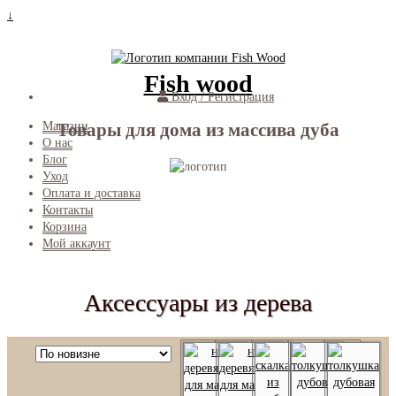
↓
Fish wood
Вход / Регистрация
Товары для дома из массива дуба
Магазин
О нас
Блог
Уход
Оплата и доставка
Контакты
Корзина
Мой аккаунт
Аксессуары из дерева