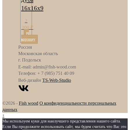
16х16х9
2
300
₽
В
корзину
Россия
Московская область
г. Подольск
E-mail: admin@fish-wood.com
Телефон: + 7 (985) 751 40 09
Веб-дизайн
TS-Web-Studio
©2026 -
Fish wood
О конфиденциальности персональных
данных
↑
Мы используем куки для наилучшего представления нашего сайта.
Если Вы продолжите использовать сайт, мы будем считать что Вас это