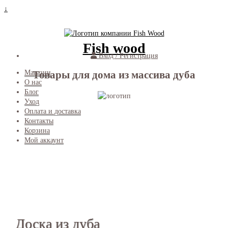
↓
Fish wood
Вход / Регистрация
Товары для дома из массива дуба
Магазин
О нас
Блог
Уход
Оплата и доставка
Контакты
Корзина
Мой аккаунт
Доска из дуба