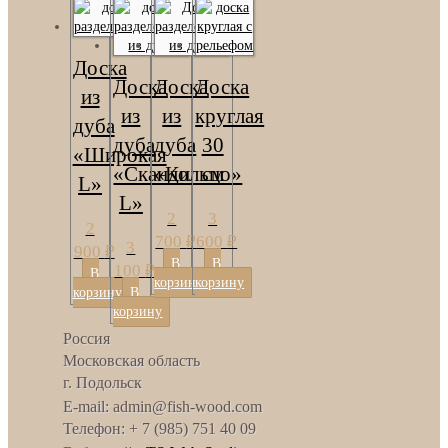
Доска
Доска
Доска
Доска
из
из
из
круглая
дуба
дуба
дуба
30
«Широкая
«Сканди
«Кольцо»
см
L»
L»
2
3
2
700
₽
600
₽
3
900
₽
В
В
100
₽
В
корзину
корзину
корзину
В
корзину
Россия
Московская область
г. Подольск
E-mail: admin@fish-wood.com
Телефон: + 7 (985) 751 40 09