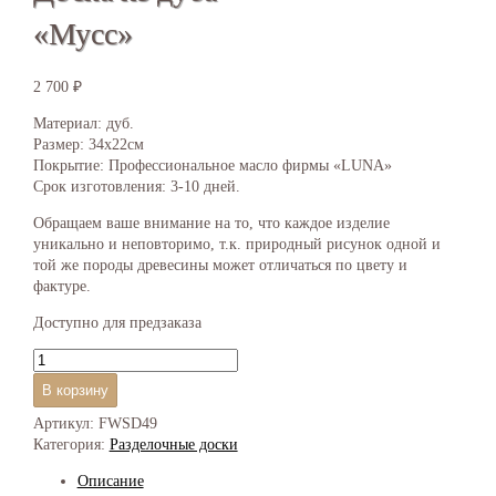
«Мусс»
2 700
₽
Материал: дуб.
Размер: 34х22см
Покрытие: Профессиональное масло фирмы «LUNA»
Срок изготовления: 3-10 дней.
Обращаем ваше внимание на то, что каждое изделие
уникально и неповторимо, т.к. природный рисунок одной и
той же породы древесины может отличаться по цвету и
фактуре.
Доступно для предзаказа
Количество
товара
В корзину
Доска
из
Артикул:
FWSD49
дуба
Категория:
Разделочные доски
"Мусс"
Описание