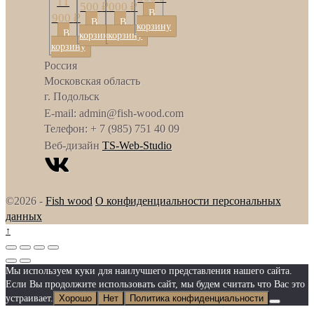
11
500
₽
000
₽
В
900
₽
В
В
корзину
В
корзину
корзину
корзину
Россия
Московская область
г. Подольск
E-mail: admin@fish-wood.com
Телефон: + 7 (985) 751 40 09
Веб-дизайн
TS-Web-Studio
©2026 -
Fish wood
О конфиденциальности персональных
данных
↑
Мы используем куки для наилучшего представления нашего сайта.
Если Вы продолжите использовать сайт, мы будем считать что Вас это
устраивает.
Хорошо
Нет
Политика конфиденциальности