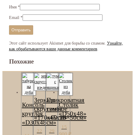
Имя
*
Email
*
Этот сайт использует Akismet для борьбы со спамом.
Узнайте,
как обрабатываются ваши данные комментариев
.
Похожие
Зеркало
Прикроватная
Консоль
Столик
скругленное
тумба
круглая
«D50х48»
«170х60см»
«45х28×50см»
«D30x48см»
15
22
29
900
₽