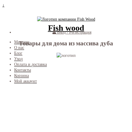
↓
Fish wood
Вход / Регистрация
Товары для дома из массива дуба
Магазин
О нас
Блог
Уход
Оплата и доставка
Контакты
Корзина
Мой аккаунт