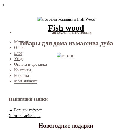
↓
Fish wood
Вход / Регистрация
Товары для дома из массива дуба
Магазин
О нас
Блог
Уход
Оплата и доставка
Контакты
Корзина
Мой аккаунт
Навигация записи
←
Барный табурет
Уютная мебель
→
Новогодние подарки