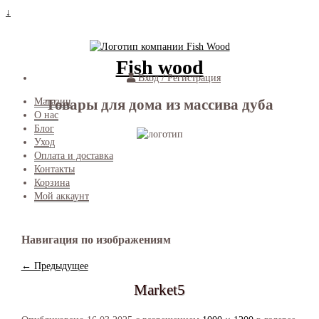
↓
Fish wood
Вход / Регистрация
Товары для дома из массива дуба
Магазин
О нас
Блог
Уход
Оплата и доставка
Контакты
Корзина
Мой аккаунт
Навигация по изображениям
← Предыдущее
Market5