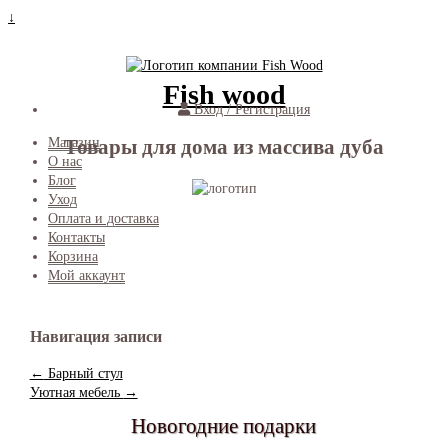
↓
Fish wood
Вход / Регистрация
Товары для дома из массива дуба
Магазин
О нас
Блог
Уход
Оплата и доставка
Контакты
Корзина
Мой аккаунт
Навигация записи
←
Барный стул
Уютная мебель
→
Новогодние подарки